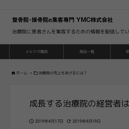
治療院に患者さんを集客するための情報を配信して
メルマガ購読
商品一覧


ホーム
>
治療院の売上をあげるには？
成長する治療院の経営者は


2019年4月17日
2019年4月19日