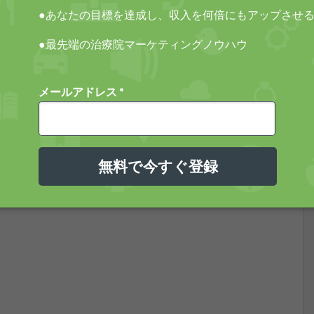
、とにかく決めろ！
て1つも決められません。
？