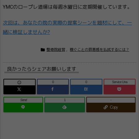
YMCのロープレ道場は毎週水曜日に定期開催しています。
次回は、あなたの院の実際の提案シーンを題材にして、一
緒に検証しませんか?

整骨院経営
,
稼ぐことの罪悪感を払拭するには？
良かったらシェアお願いします
0
0
Service Una

B!
Send
1
-
Copy