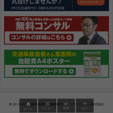




©
2012
-2026
整骨院,接骨院の集客専門ＹＭＣ(ワイエムシー)株式会社
メニュー
目次
上へ
ホーム