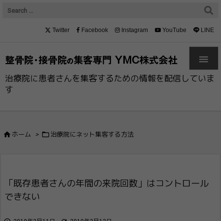
Twitter
Facebook
Instagram
YouTube
LINE

治療院に患者さんを集客するための情報を配信していま
す


ホーム
>
治療院にネット集客する方法
「既存患者さんの年間の来院回数」はコント​ロール
できない