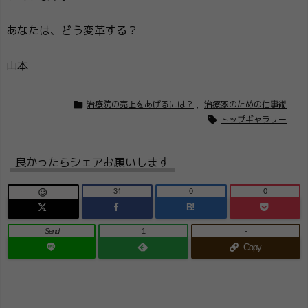
あなたは、どう変革する？
山本

治療院の売上をあげるには？
,
治療家のための仕事術

トップギャラリー
良かったらシェアお願いします
34
0
0

B!
Send
1
-
Copy