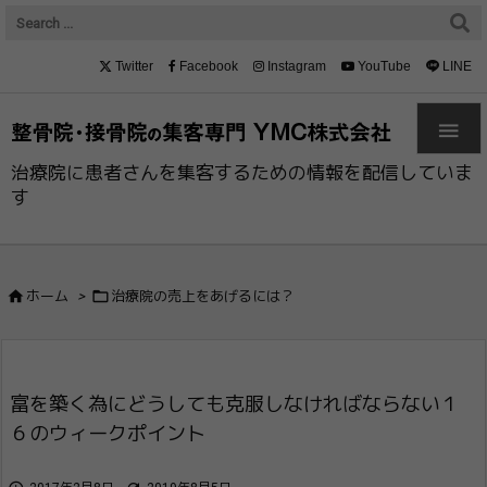
Twitter
Facebook
Instagram
YouTube
LINE

治療院に患者さんを集客するための情報を配信していま
す


ホーム
>
治療院の売上をあげるには？
富を築く為にどうしても克服しなければなら​ない１
６のウィークポイント