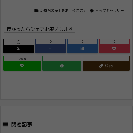


治療院の売上をあげるには？
トップギャラリー
良かったらシェアお願いします
0
0
0

B!
Send
1
-
Copy

関連記事