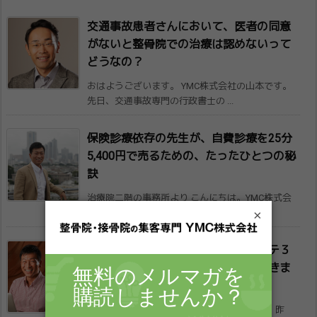
交通事故患者さんにおいて、医者の同意
がな​いと整骨院での治療は認めないって
どうなの​？
おはようございます。 YMC株式会社の山本です。
先日、交通事故専門の行政書士の ...
保険診療依存の先生が、自費診療を25分
5,400円で売るための、たったひとつの秘
訣
治療院二階の事務所より こんにちは。YMC株式会
×
社のヨリミツです。 今、数の少な ...
開業して５年で整骨院４店舗とエステ３
店舗​を作った先生に成功の秘訣を聞きま
した
こんにちは。 YMC株式会社のヨリミツです。 昨