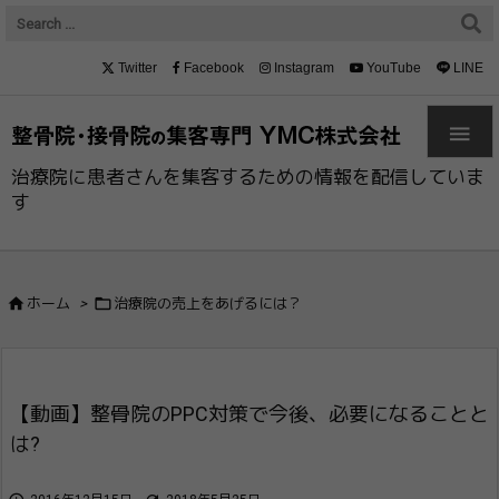
Twitter
Facebook
Instagram
YouTube
LINE

治療院に患者さんを集客するための情報を配信していま
す


ホーム
>
治療院の売上をあげるには？
【動画】整骨院のPPC対策で今後、必要に​なることと
は?