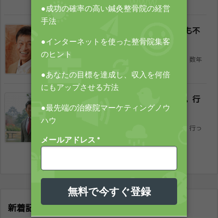
日、今日と、私の友人である埼玉の ...
整骨院で不正請求する経営者は、次も不
正を​する
こんにちは。 YMC株式会社のヨリミツです。 数年
前から、安保法案に関する話題で ...
治療院経営ノウハウを知っても無駄。行
動を​起こさねば！
こんにちは。 YMC株式会社のヨリミツです。 行っ
てきましたよ！ アンソニー・ロ ...
新着記事