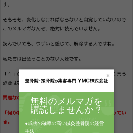
す。
そもそも、変化しなければならないと自覚していないので
このメルマガなんぞ、絶対に読んでいません。
読んでいても、ウザいと感じて、解除する人ですね。
私たちは出会うことのない人達です。
「１」の人達は、勝手に成功します。僕らがとやかく言う
×
必要はない人達。
問題なのは、「２」のタイプの人。
「何かを変えなければならない・・・」とは、わかってい
る。