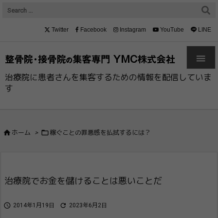
Twitter
Facebook
Instagram
YouTube
LINE

治療院に患者さんを集客するための情報を配信していま
す


ホーム
>
稼ぐことの罪悪感を払拭するには？
治療院でお金を儲けることは悪いことだ


2014年1月19日
2023年6月2日