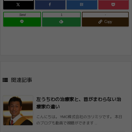
B!
Send
1
-
Copy

関連記事
左うちわの治療家と、首がまわらない治
療家​の違い
こんにちは。 YMC株式会社のヨリミツです。 本日
のブログも動画で視聴ができます ...