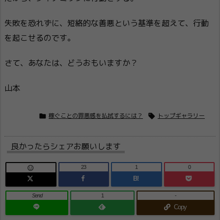
失敗を恐れずに、短絡的な善悪という基準を超えて、行動
を起こせるのです。
さて、あなたは、どうおもいますか？
山本


稼ぐことの罪悪感を払拭するには？
トップギャラリー
良かったらシェアお願いします
23
1
0

B!
Send
1
-
Copy