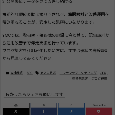
3. 公開後にデータを見て改善し続ける
短期的な順位変動に振り回されず、
意図設計と改善運用
を
積み重ねることが、安定した集客につながります。
YMCでは、整骨院・接骨院の現場に合わせて、記事設計か
ら運用改善まで伴走支援を行っています。
ブログ集客を仕組み化したい方は、まずは現状の導線設計
から見直してみてください。


Web集客
,
SEO
見込み患者
,
コンテンツマーケティング
,
SEO
,
整骨院集客
,
ブログ運用
良かったらシェアお願いします
0
0
Service Una

B!