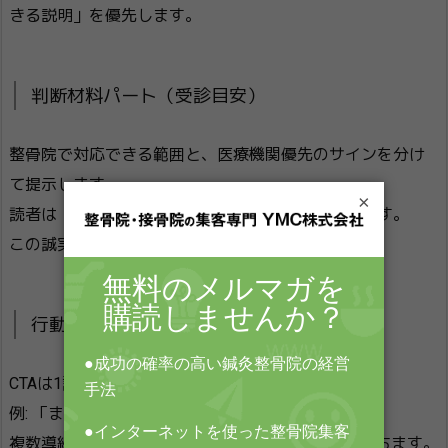
きる説明」を優先します。
判断材料パート（受診目安）
整骨院で対応できる範囲と、医療機関優先のサインを分け
て提示します。
×
読者は「売り込み」より「判断基準」を求めています。
この誠実さが、結果的に問い合わせ率を上げます。
行動導線パート（CTA）
CTAは1記事に1つの主導線を基本にします。
例: 「まずLINE公式アカウントで現状を相談する」
複数導線を乱立させると、行動が分散してCVRが落ちます。