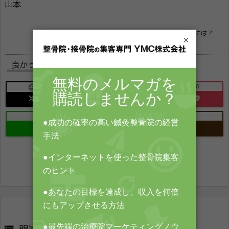
山本

治療院の売上をあげるには？
×
良かったらシェアお願いします
0
0
0

B!
Send
1
-
Copy