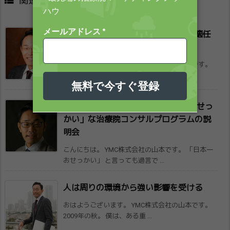

関連記事
美容メニューは、◯◯なスタッフが適任
であ​る
おはようございます。 YMC株式会社の山本です。
ぼく、ニューハーフと働いてまし ...
【６月２日 東京で開催】日本一「おせっ
かい」な治療院​コンサルプログラムの説
明会
こんにちは。 YMC株式会社の山本です。 「日本一
おせっかい」 と言っても過言で ...
人は周りの環境から強い影響を受ける
おはようございます。 YMC株式会社の山本です。
2009年の秋。 僕は、ある重 ...