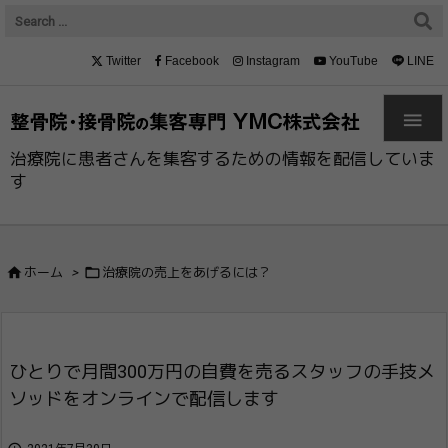
Twitter
Facebook
Instagram
YouTube
LINE

治療院に患者さんを集客するための情報を配信していま
す


ホーム
>
治療院の売上をあげるには？
ひとりで月間300万円の自費を売るスタッフの手技メ
ソッドをオンラインで配信します