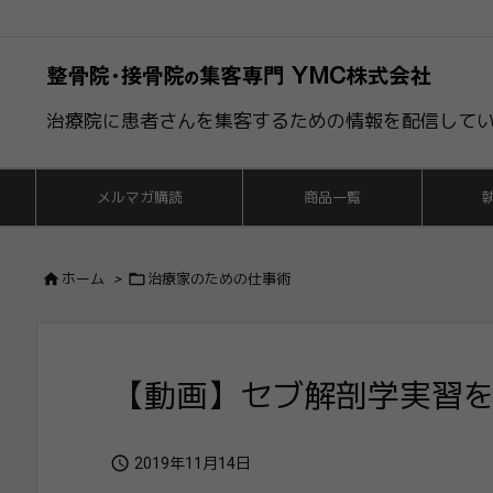
治療院に患者さんを集客するための情報を配信して
メルマガ購読
商品一覧


ホーム
>
治療家のための仕事術
【動画】セブ解剖学実習

2019年11月14日