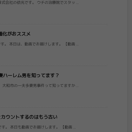
式会社の依光です。 ウチの治療院でスタッ ...
化がおスス​メ
。 本日は、動画でお届けします。 【動画 ...
妻ハーレム​男を知ってます？
 大和市の一夫多妻男事件って知ってますか ...
とカウント​するのはもう古い
す。 本日も動画でお届けします。 【動画 ...