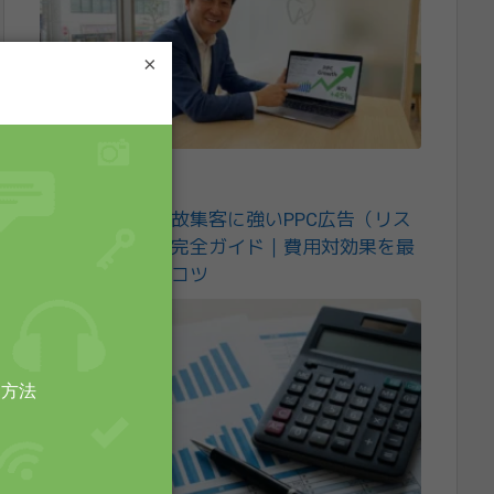
×
2026年2月20日
整骨院の交通事故集客に強いPPC広告（リス
ティング広告）完全ガイド｜費用対効果を最
大化する運用のコツ