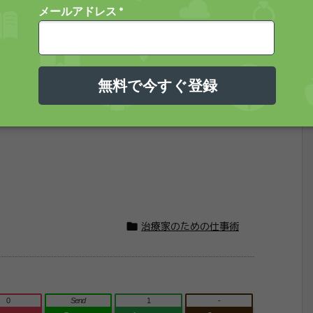

治療家のための仕事術
0
Send
1
-