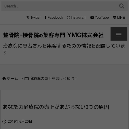
Twitter
Facebook
Instagram
YouTube
LINE

治療院に患者さんを集客するための情報を配信していま
す


ホーム
>
治療院の売上をあげるには？
あなたの治療院の売上があがらない3つの原​因

2019年6月20日