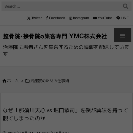
Twitter
Facebook
Instagram
YouTube
LINE

治療院に患者さんを集客するための情報を配信していま
す


ホーム
>
治療家のための仕事術
なぜ「那須川天心 vs 堀口恭司」を僕が興味を持って
観てしまった​のか