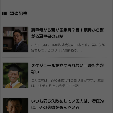

関連記事
肩甲骨から繋がる鎖骨？否！鎖骨から繋
がる肩甲骨のお話
こんにちは。 YMC株式会社の山本です。 僕たちが
経営しているヨリミツ治療塾で、 ...
スケジュールを立てられない＝決断力が
ない
こんにちは、YMC株式会社のヨリミツです。 本日
は、 決断する というテーマで話 ...
いつも同じ失敗をしている人は、潜在的
に、​その失敗を選んでいる