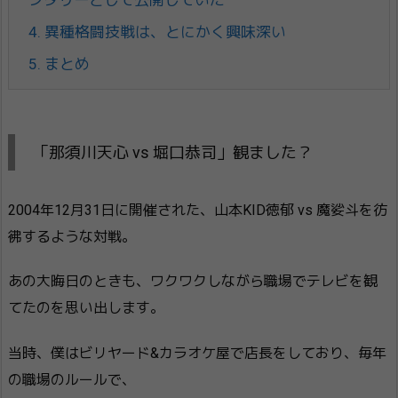
4.
異種格闘技戦は、とにかく興味深い
5.
まとめ
「那須川天心 vs 堀口恭司」観ました？
2004年12月31日に開催された、山本KID徳郁 vs 魔娑斗を彷
彿するような対戦。
あの大晦日のときも、ワクワクしながら職場でテレビを観
てたのを思い出します。
当時、僕はビリヤード&カラオケ屋で店長をしており、毎年
の職場のルールで、