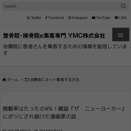
Twitter
Facebook
Instagram
YouTube
LINE

治療院に患者さんを集客するための情報を配信していま
す


ホーム
>
治療院にネット集客する方法
掲載率はたったの4％！雑誌『ザ・ニューヨ​ーカー』
にボツにされ続けた漫画家の話