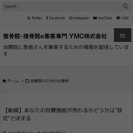
Twitter
Facebook
Instagram
YouTube
LINE

治療院に患者さんを集客するための情報を配信していま
す


ホーム
>
治療家のための仕事術
【動画】あなたの自費施術が売れるかどうか​は“設
定”で決まる