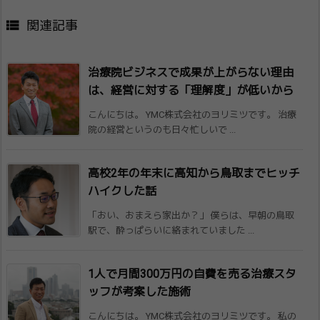

関連記事
治療院ビジネスで成果が上がらない理由
は、​経営に対する「理解度」が低いから
こんにちは。 YMC株式会社のヨリミツです。 治療
院の経営というのも日々忙しいで ...
高校2年の年末に高知から鳥取までヒッチ
ハ​イクした話
「おい、おまえら家出か？」 僕らは、早朝の鳥取
駅で、酔っぱらいに絡まれていました ...
1人で月間300万円の自費を売る治療スタ​
ッフが考案した施術
こんにちは。 YMC株式会社のヨリミツです。 私の