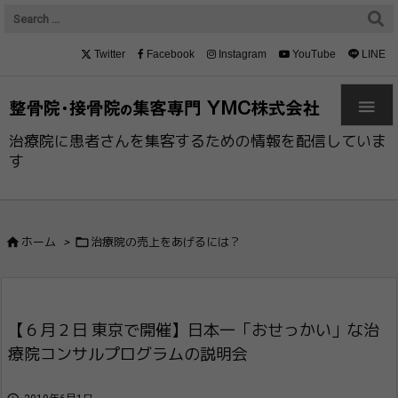
Twitter
Facebook
Instagram
YouTube
LINE

治療院に患者さんを集客するための情報を配信していま
す


ホーム
>
治療院の売上をあげるには？
【６月２日 東京で開催】日本一「おせっかい」な治
療院​コンサルプログラムの説明会