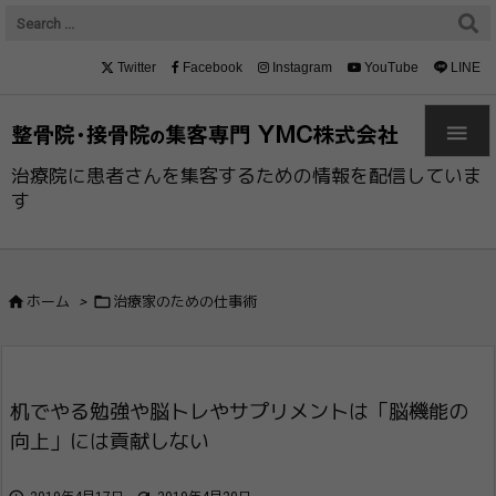
Twitter
Facebook
Instagram
YouTube
LINE

治療院に患者さんを集客するための情報を配信していま
す


ホーム
>
治療家のための仕事術
机でやる勉強や脳トレやサプリメントは「脳​機能の
向上」には貢献しない