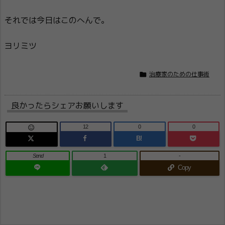
それでは今日はこのへんで。
ヨリミツ

治療家のための仕事術
良かったらシェアお願いします
12
0
0

B!
Send
1
-
Copy