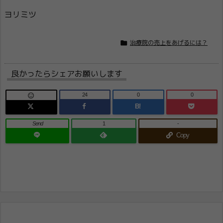
ヨリミツ

治療院の売上をあげるには？
良かったらシェアお願いします
24
0
0

B!
Send
1
-
Copy