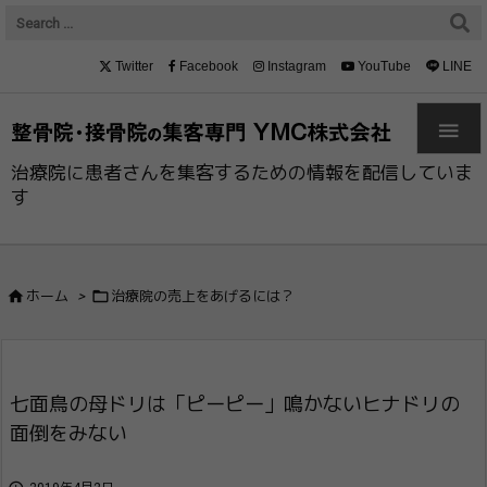
Twitter
Facebook
Instagram
YouTube
LINE

治療院に患者さんを集客するための情報を配信していま
す


ホーム
>
治療院の売上をあげるには？
七面鳥の母ドリは「ピーピー」鳴かないヒナ​ドリの
面倒をみない