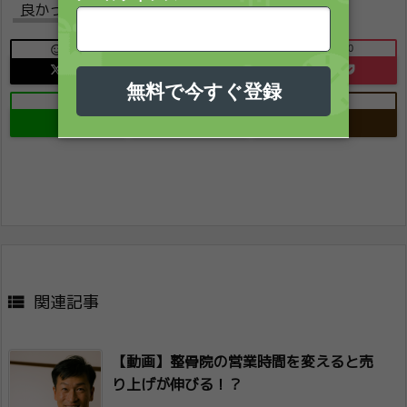
良かったらシェアお願いします
13
0
0

B!
Send
1
-
Copy

関連記事
【動画】整骨院の営業時間を変えると売
り上​げが伸びる！？