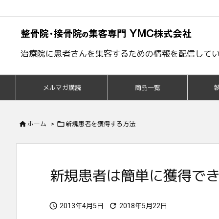
治療院に患者さんを集客するための情報を配信して
メルマガ購読
商品一覧


ホーム
>
新規患者を獲得する方法
新規患者は簡単に獲得で


2013年4月5日
2018年5月22日