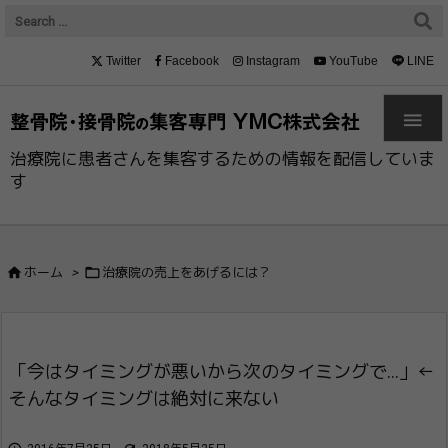
Twitter
Facebook
Instagram
YouTube
LINE

治療院に患者さんを集客するための情報を配信していま
す


ホーム
>
治療院の売上をあげるには？
「今はタイミングが悪いから次のタイミング​で…」←
そんなタイミングは絶対に来ない