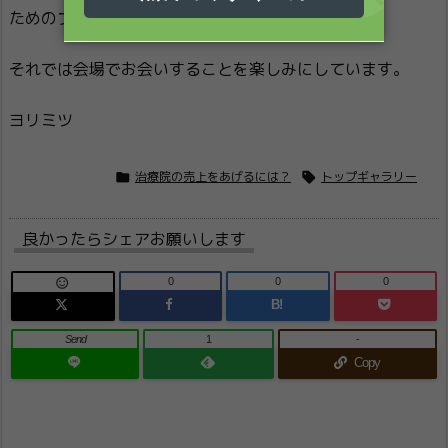
ためのプログラムです。
それでは会場でお会いすることを楽しみにしています。
ヨリミツ


治療院の売上をあげるには？
トップギャラリー
良かったらシェアお願いします
0
0
0

B!
Send
1
-
Copy