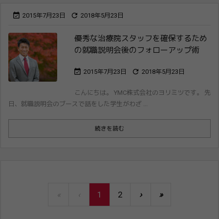


2015年7月23日
2018年5月23日
優秀な治療院スタッフを確保するため
の就職​説明会後のフォローアップ術


2015年7月23日
2018年5月23日
こんにちは。 YMC株式会社のヨリミツです。 先
日、就職説明会のブースで話をした学生がわざ ...
続きを読む
«
‹
1
2
›
»