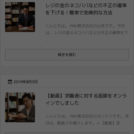
レジの金のネコババなどの不正の確率
を下げ​る！簡単で効果的な方法
こんにちは。 YMC株式会社の山本です。 今日
は、 レジの金のネコババなどの不正の確率を下
...
続きを読む

2019年8月5日
【動画】求職者に対する面接をオンラ
インで​しました
こんにちは。 YMC株式会社のヨリミツです。 本
日は、動画でお届けします。 ↓ 【動画】求 ...