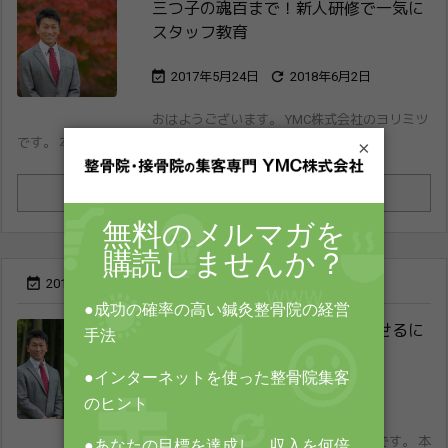
三つ子の魂百まで！新人研修で一気に
スタッ​フ教育


2017年5月24日
2018年6月2日
おはようございます。 YMC株式会社のヨリミツ
です。 本日も先生の経営に直結するネタをお届 ...
×
続きを読む


2017年2月27日
2018年5月8日
新人スタッフの離職率を低下させるに
は？


2017年2月27日
2018年5月8日
こんにちは。 YMC株式会社のヨリミツです。 本